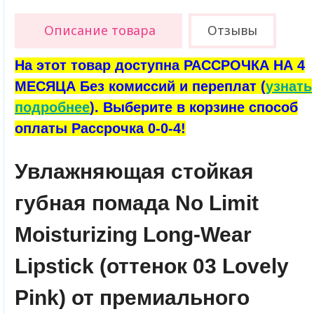
Описание товара
Отзывы
На этот товар доступна РАССРОЧКА НА 4
МЕСЯЦА Без комиссий и переплат (
узнать
подробнее
). Выберите в корзине способ
оплаты Рассрочка 0-0-4!
Увлажняющая стойкая
губная помада No Limit
Moisturizing Long-Wear
Lipstick (оттенок 03 Lovely
Pink) от премиального