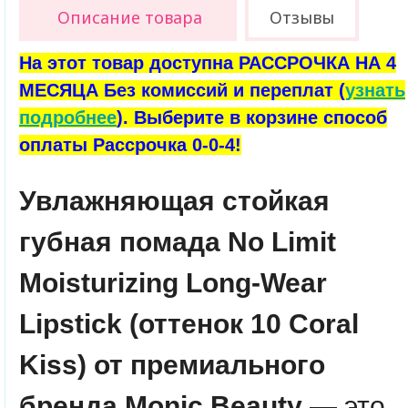
Описание товара
Отзывы
На этот товар доступна РАССРОЧКА НА 4
МЕСЯЦА Без комиссий и переплат (
узнать
подробнее
). Выберите в корзине способ
оплаты Рассрочка 0-0-4!
Увлажняющая стойкая
губная помада No Limit
Moisturizing Long-Wear
Lipstick (оттенок 10 Coral
Kiss) от премиального
бренда Monic Beauty
— это