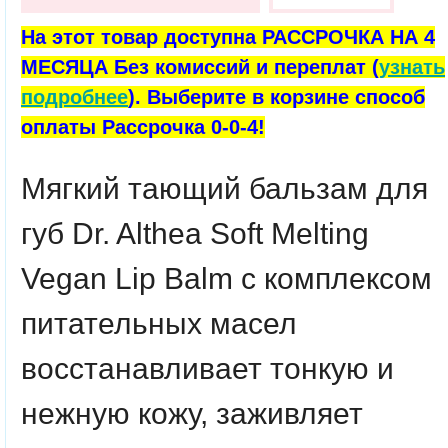
На этот товар доступна РАССРОЧКА НА 4
МЕСЯЦА Без комиссий и переплат (
узнать
подробнее
). Выберите в корзине способ
оплаты Рассрочка 0-0-4!
Мягкий тающий бальзам для
губ
Dr. Althea Soft Melting
Vegan Lip Balm
с комплексом
питательных масел
восстанавливает тонкую и
нежную кожу, заживляет