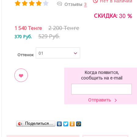
Нет в наличии
Отзывы
3
СКИДКА:
30 %
2 200 Тенге
1 540
Тенге
529 Руб.
370
Руб.
01
Оттенок
Когда появится,
сообщить на e-mail
ладки
Поделиться…