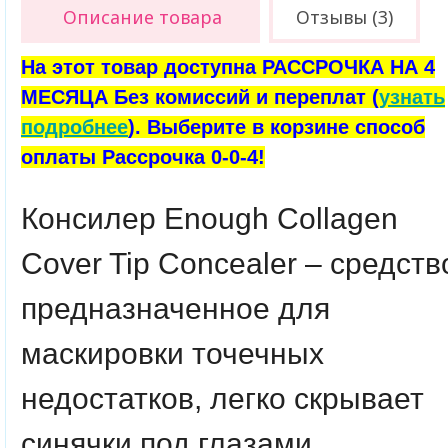
Описание товара
Отзывы (3)
На этот товар доступна РАССРОЧКА НА 4
МЕСЯЦА Без комиссий и переплат (
узнать
подробнее
). Выберите в корзине способ
оплаты Рассрочка 0-0-4!
Консилер Enough Collagen
Cover Tip Concealer – средств
предназначенное для
маскировки точечных
недостатков, легко скрывает
синячки под глазами,