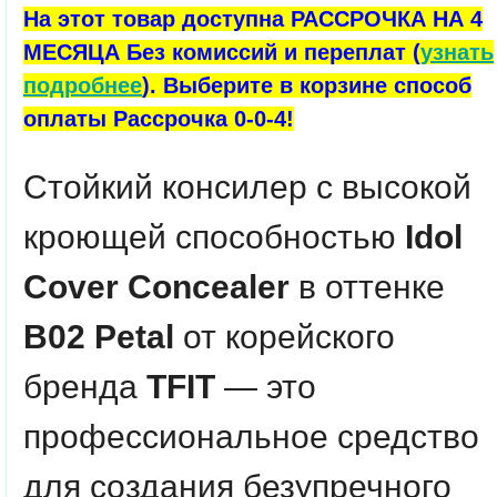
На этот товар доступна РАССРОЧКА НА 4
МЕСЯЦА Без комиссий и переплат (
узнать
подробнее
). Выберите в корзине способ
оплаты Рассрочка 0-0-4!
Стойкий консилер с высокой
кроющей способностью
Idol
Cover Concealer
в оттенке
B02 Petal
от корейского
бренда
TFIT
— это
профессиональное средство
для создания безупречного