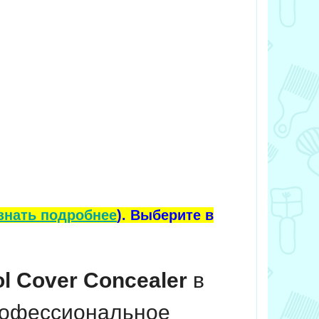
знать подробнее
). Выберите в
ol Cover Concealer
в
рофессиональное