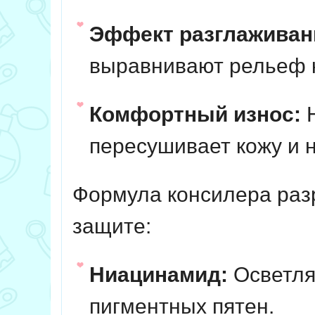
Эффект разглаживан
выравнивают рельеф к
Комфортный износ:
Н
пересушивает кожу и 
Формула консилера разр
защите:
Ниацинамид:
Осветля
пигментных пятен.