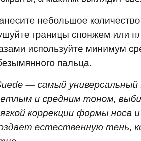
несите небольшое количество 
ушуйте границы спонжем или пл
лазами используйте минимум сре
безымянного пальца.
uede — самый универсальный в
ветлым и средним тоном, выби
гкой коррекции формы носа и с
оздает естественную тень, к