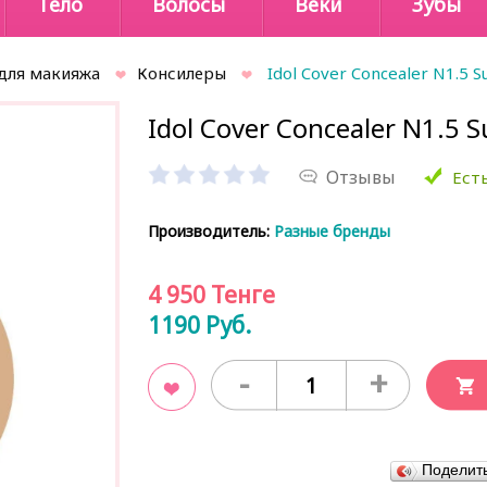
Тело
Волосы
Веки
Зубы
для макияжа
Консилеры
Idol Cover Concealer N1.5 S
Idol Cover Concealer N1.5 S
Отзывы
Есть
Производитель:
Разные бренды
4 950
Тенге
1190
Руб.
-
+
В закладки
Поделит