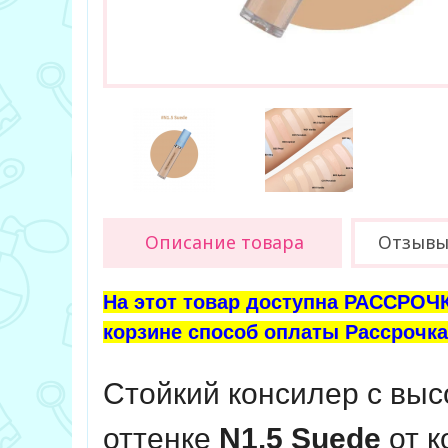
Описание товара
Отзыв
На этот товар доступна РАССРОЧК
корзине способ оплаты Рассрочка 
Стойкий консилер с вы
оттенке
N1.5 Suede
от к