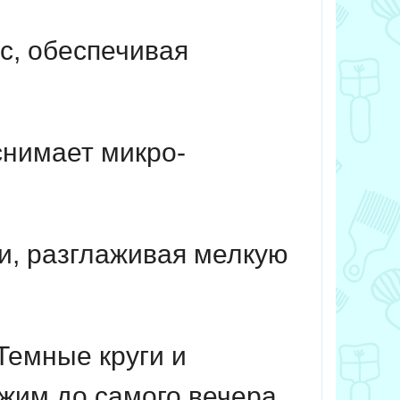
с, обеспечивая
снимает микро-
и, разглаживая мелкую
Темные круги и
жим до самого вечера
.