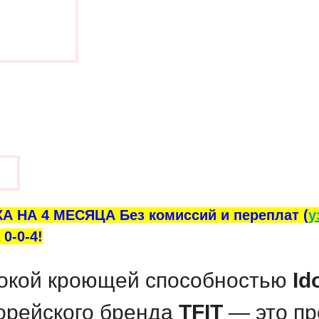
ы
А НА 4 МЕСЯЦА Без комиссий и переплат (
у
0-0-4!
сокой кроющей способностью
Id
орейского бренда
TFIT
— это п