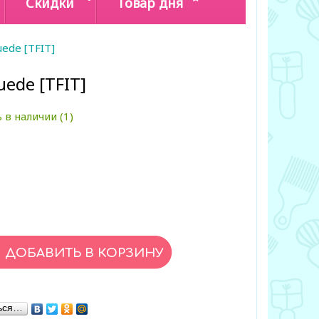
Скидки
Товар дня
uede [TFIT]
uede [TFIT]
 в наличии (1)
ься…