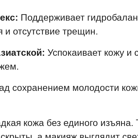
екс:
Поддерживает гидробалан
 и отсутствие трещин.
зиатской:
Успокаивает кожу и 
жем.
ад сохранением молодости кож
дкая кожа без единого изъяна. 
скрыты, а макияж выглядит све