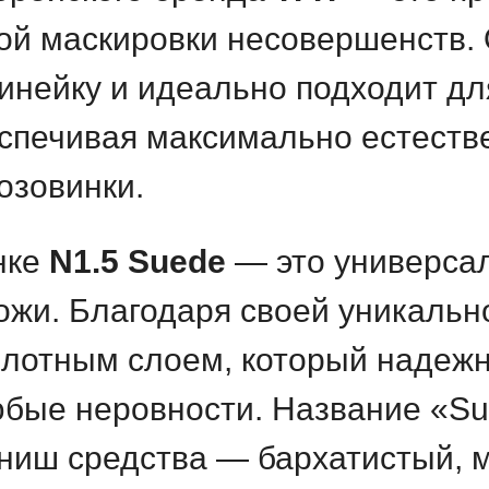
ой маскировки несовершенств. 
инейку и идеально подходит д
еспечивая максимально естеств
озовинки.
нке
N1.5 Suede
— это универса
ожи. Благодаря своей уникально
 плотным слоем, который надеж
юбые неровности. Название «S
ниш средства — бархатистый, м