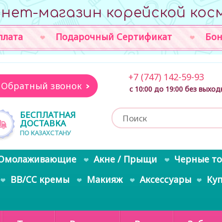
нет-магазин корейской кос
плата
Подарочный Сертификат
Бон
+7 (747) 142-59-93
Обратный звонок
с 10:00 до 19:00 без выхо
БЕСПЛАТНАЯ
ДОСТАВКА
ПО КАЗАХСТАНУ
Омолаживающие
Акне / Прыщи
Черные т
BB/CC кремы
Макияж
Аксессуары
Ку