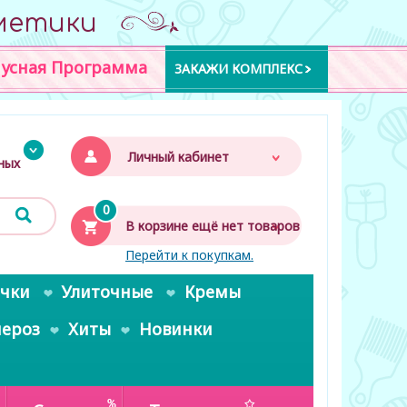
метики
усная Программа
ЗАКАЖИ КОМПЛЕКС
Личный кабинет
дных
0
В корзине ещё нет товаров
Перейти к покупкам.
очки
Улиточные
Кремы
пероз
Хиты
Новинки