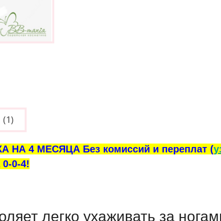
(1)
А НА 4 МЕСЯЦА Без комиссий и переплат (
у
0-0-4!
яет легко ухаживать за ногам