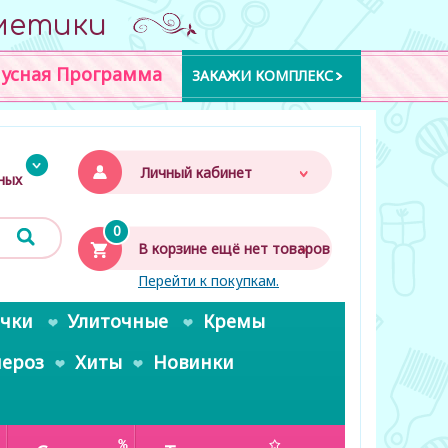
метики
усная Программа
ЗАКАЖИ КОМПЛЕКС
Личный кабинет
дных
0
В корзине ещё нет товаров
Перейти к покупкам.
очки
Улиточные
Кремы
пероз
Хиты
Новинки