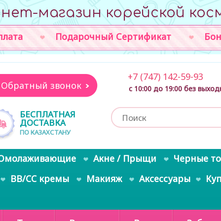
нет-магазин корейской кос
плата
Подарочный Сертификат
Бон
+7 (747) 142-59-93
Обратный звонок
с 10:00 до 19:00 без выхо
БЕСПЛАТНАЯ
ДОСТАВКА
ПО КАЗАХСТАНУ
Омолаживающие
Акне / Прыщи
Черные т
BB/CC кремы
Макияж
Аксессуары
Ку