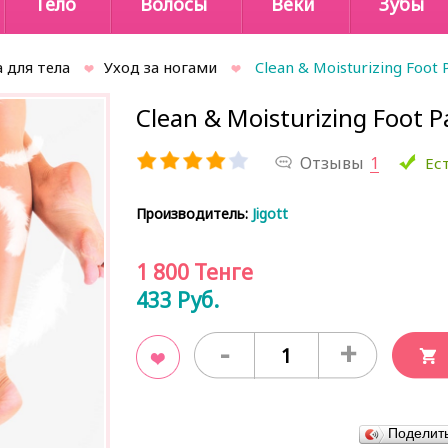
Тело
Волосы
Веки
Зубы
 для тела
Уход за ногами
Clean & Moisturizing Foot P
Clean & Moisturizing Foot Pa
Отзывы
1
Ест
Производитель:
Jigott
1 800
Тенге
433
Руб.
-
+
В закладки
Поделит