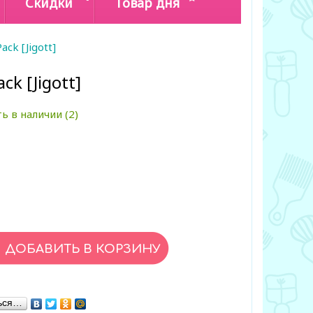
Скидки
Товар дня
ack [Jigott]
ck [Jigott]
ь в наличии (2)
ься…