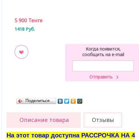
5 900
Тенге
1418
Руб.
Когда появится,
сообщить на e-mail
ладки
Поделиться…
Описание товара
Отзывы
На этот товар доступна РАССРОЧКА НА 4