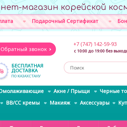
нет-магазин корейской кос
плата
Подарочный Сертификат
Бон
+7 (747) 142-59-93
Обратный звонок
с 10:00 до 19:00 без выхо
БЕСПЛАТНАЯ
ДОСТАВКА
ПО КАЗАХСТАНУ
Омолаживающие
Акне / Прыщи
Черные т
BB/CC кремы
Макияж
Аксессуары
Ку