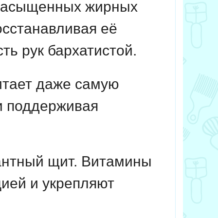
насыщенных жирных
восстанавливая её
ть рук бархатистой.
итает даже самую
и поддерживая
нтный щит. Витамины
цией и укрепляют