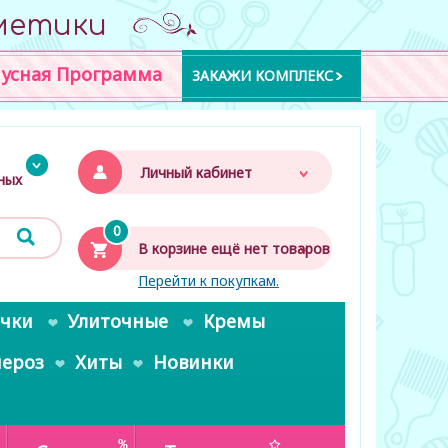
метики
усная Программа
ЗАКАЖИ КОМПЛЕКС
Личный кабинет
дных
0
В корзине ещё нет товаров
Перейти к покупкам.
очки
Улиточные
Кремы
пероз
Хиты
Новинки