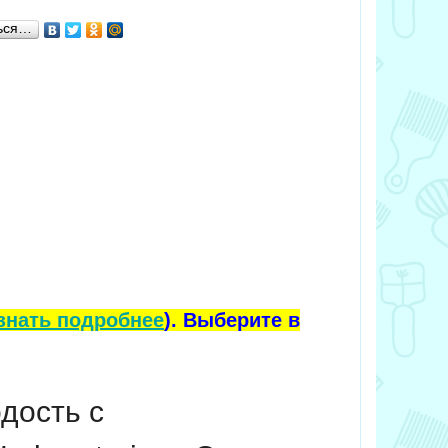
ься…
знать подробнее
). Выберите в
дость с