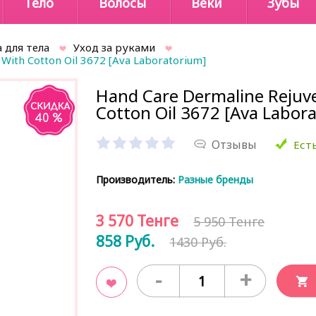
Тело
Волосы
Веки
Зубы
 для тела
Уход за руками
With Cotton Oil 3672 [Ava Laboratorium]
Hand Care Dermaline Rejuv
Cotton Oil 3672 [Ava Labor
40 %
Отзывы
Есть
Производитель:
Разные бренды
3 570
Тенге
5 950 Тенге
858
Руб.
1430 Руб.
-
+
В закладки