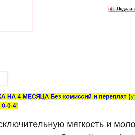
Поделит
ы
А НА 4 МЕСЯЦА Без комиссий и переплат (
у
0-0-4!
сключительную мягкость и моло