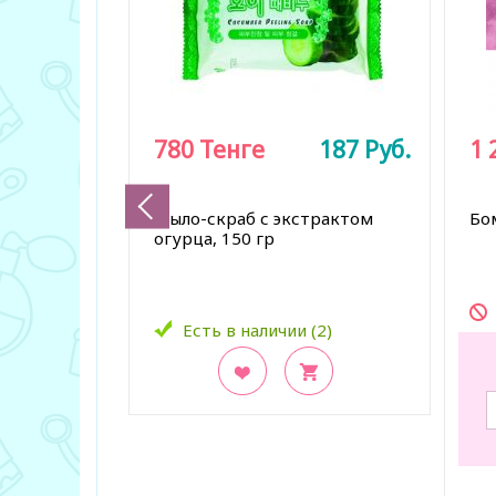
780
Тенге
187
Руб.
1 
Мыло-скраб с экстрактом
Бо
огурца, 150 гр
Есть в наличии (2)
В закладки