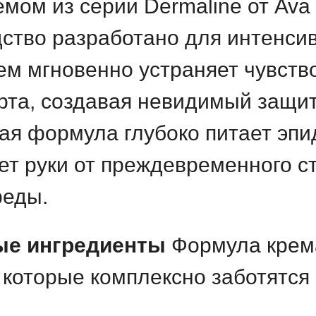
ом из серии Dermaline от Ava 
ство разработано для интенсив
ем мгновенно устраняет чувство
та, создавая невидимый защит
ая формула глубоко питает эпи
т руки от преждевременного ст
реды.
ые ингредиенты
Формула крем
которые комплексно заботятся 