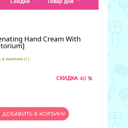
Скидки
Товар дня
enating Hand Cream With
atorium]
 в наличии (1)
СКИДКА:
40 %