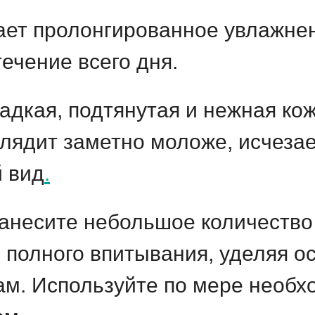
ет пролонгированное увлажнен
течение всего дня.
дкая, подтянутая и нежная кож
лядит заметно моложе, исчезает
 вид
.
несите небольшое количество 
о полного впитывания, уделяя 
кам. Используйте по мере необх