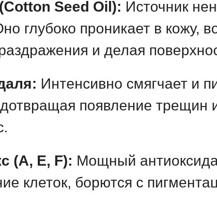
Cotton Seed Oil):
Источник не
Оно глубоко проникает в кожу, 
раздражения и делая поверхнос
даля:
Интенсивно смягчает и п
едотвращая появление трещин 
.
(A, E, F):
Мощный антиоксида
ие клеток, борются с пигмента