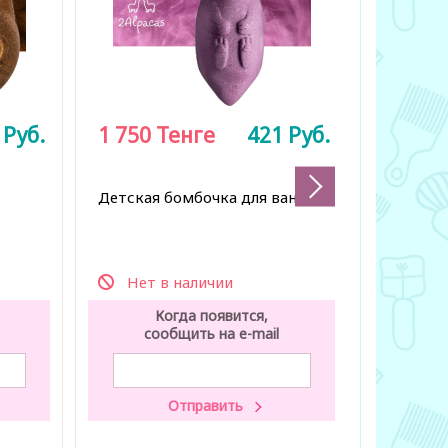
1
Руб.
1 750
Тенге
421
Руб.
1 990
Детская бомбочка для ванны
Парфюми
душа, 4
Нет в наличии
Нет 
Когда появится,
К
сообщить на e-mail
со