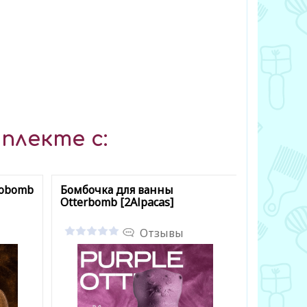
плекте с:
tobomb
Бомбочка для ванны
Lovely & 
Otterbomb [2Alpacas]
Body Wash
Отзывы