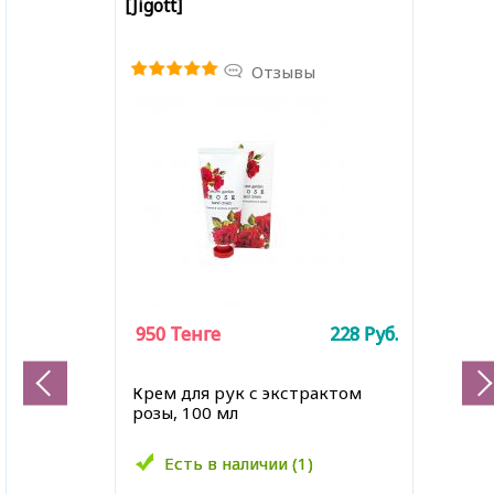
[Jigott]
Отзывы
950
950
Тенге
Тенге
228
228
Руб.
Руб.
Крем для рук с экстрактом
розы, 100 мл
Есть в наличии (1)
Есть в наличии (1)