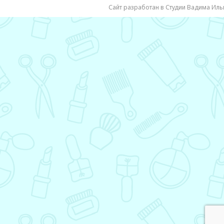
Сайт разработан в Студии Вадима Иль