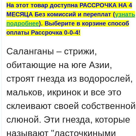
На этот товар доступна РАССРОЧКА НА 4
МЕСЯЦА Без комиссий и переплат (
узнать
подробнее
). Выберите в корзине способ
оплаты Рассрочка 0-0-4!
Саланганы – стрижи,
обитающие на юге Азии,
строят гнезда из водорослей,
мальков, икринок и все это
склеивают своей собственной
слюной. Эти гнезда, которые
называют "ласточкиными