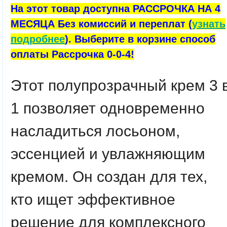
На этот товар доступна РАССРОЧКА НА 4
МЕСЯЦА Без комиссий и переплат (
узнать
подробнее
). Выберите в корзине способ
оплаты Рассрочка 0-0-4!
Этот полупрозрачный крем 3 
1 позволяет одновременно
насладиться лосьоном,
эссенцией и увлажняющим
кремом. Он создан для тех,
кто ищет эффективное
решение для комплексного