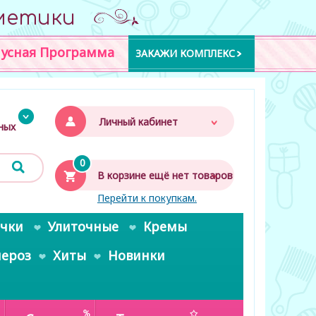
метики
усная Программа
ЗАКАЖИ КОМПЛЕКС
Личный кабинет
дных
0
В корзине ещё нет товаров
Перейти к покупкам.
очки
Улиточные
Кремы
пероз
Хиты
Новинки