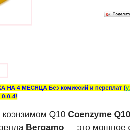
В закладки
Поделит
ы
А НА 4 МЕСЯЦА Без комиссий и переплат (
у
0-0-4!
 коэнзимом Q10
Coenzyme Q10 
бренда
Bergamo
— это мощное с