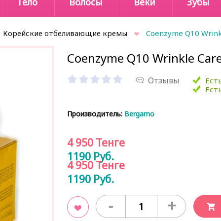
Тело
Волосы
Веки
Зубы
Корейские отбеливающие кремы
Coenzyme Q10 Wrink
Coenzyme Q10 Wrinkle Car
Отзывы
Есть
Есть
Производитель:
Bergamo
4 950
Тенге
1190
Руб.
4 950
Тенге
1190
Руб.
-
+