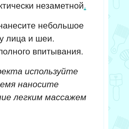
ктически незаметной
.
 нанесите небольшое
у лица и шеи.
олного впитывания.
фекта используйте
ремя наносите
ние легким массажем