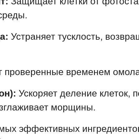
т:
Защищает клетки от фотоста
среды.
а:
Устраняет тусклость, возвра
ет проверенные временем омол
он):
Ускоряет деление клеток, 
азглаживает морщины.
мых эффективных ингредиентов