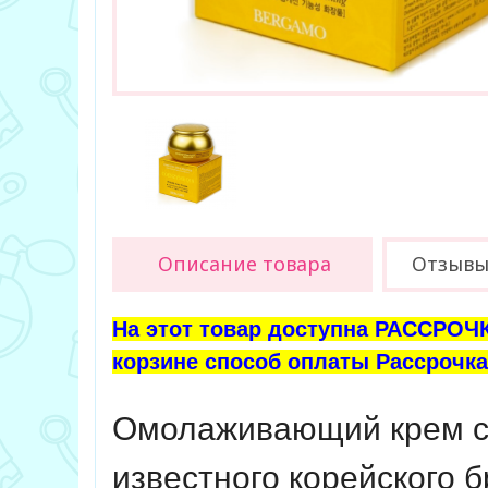
Описание товара
Отзыв
На этот товар доступна РАССРОЧК
корзине способ оплаты Рассрочка 
Омолаживающий крем с
известного корейского 