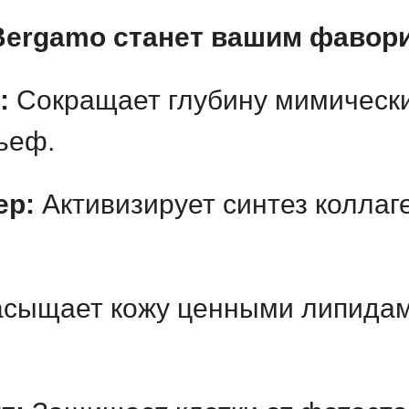
 Bergamo станет вашим фавор
:
Сокращает глубину мимически
ьеф.
ер:
Активизирует синтез коллаге
сыщает кожу ценными липидами