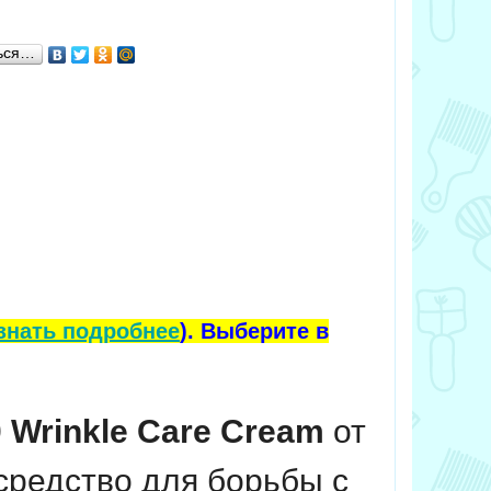
ься…
знать подробнее
). Выберите в
Wrinkle Care Cream
от
редство для борьбы с