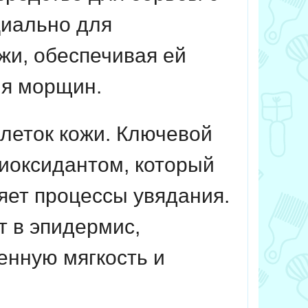
циально для
жи, обеспечивая ей
ия морщин.
леток кожи. Ключевой
иоксидантом, который
яет процессы увядания.
т в эпидермис,
енную мягкость и