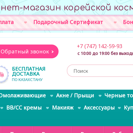
нет-магазин корейской кос
плата
Подарочный Сертификат
Бон
+7 (747) 142-59-93
Обратный звонок
с 10:00 до 19:00 без выхо
БЕСПЛАТНАЯ
ДОСТАВКА
ПО КАЗАХСТАНУ
Омолаживающие
Акне / Прыщи
Черные т
BB/CC кремы
Макияж
Аксессуары
Ку