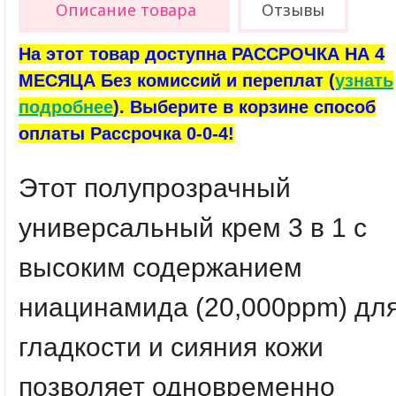
Описание товара
Отзывы
На этот товар доступна РАССРОЧКА НА 4
МЕСЯЦА Без комиссий и переплат (
узнать
подробнее
). Выберите в корзине способ
оплаты Рассрочка 0-0-4!
Этот полупрозрачный
универсальный крем 3 в 1 с
высоким содержанием
ниацинамида (20,000ppm) дл
гладкости и сияния кожи
позволяет одновременно