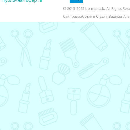
Публичная оферта
© 2013-2025 bb-mania.kz All Rights Res
Сайт разработан в Студии Вадима Иль