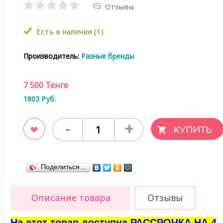
Отзывы
Есть в наличии (1)
Производитель:
Разные бренды
7 500
Тенге
1803
Руб.
-
+
ладки
Поделиться…
Описание товара
Отзывы
На этот товар доступна РАССРОЧКА НА 4