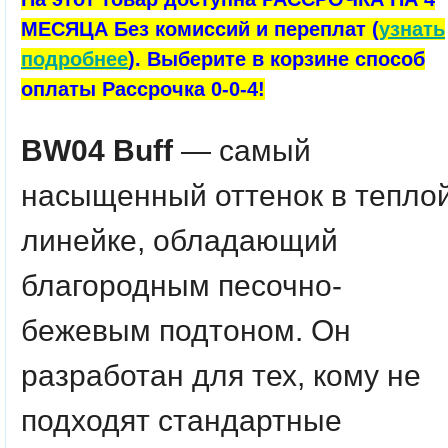
МЕСЯЦА Без комиссий и переплат (
узнать
подробнее
). Выберите в корзине способ
оплаты Рассрочка 0-0-4!
BW04 Buff
— самый
насыщенный оттенок в тепло
линейке, обладающий
благородным песочно-
бежевым подтоном. Он
разработан для тех, кому не
подходят стандартные