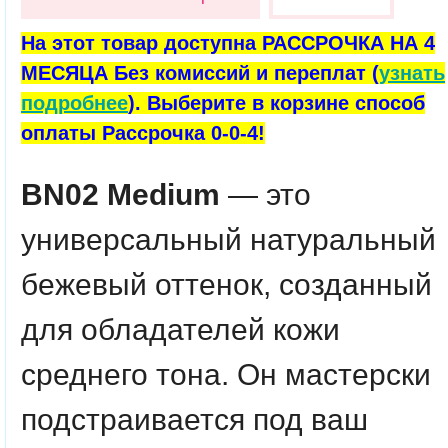
На этот товар доступна РАССРОЧКА НА 4
МЕСЯЦА Без комиссий и переплат (
узнать
подробнее
). Выберите в корзине способ
оплаты Рассрочка 0-0-4!
BN02 Medium
— это
универсальный натуральный
бежевый оттенок, созданный
для обладателей кожи
среднего тона. Он мастерски
подстраивается под ваш