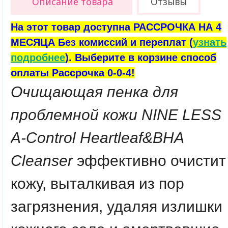
Описание товара
Отзывы
На этот товар доступна РАССРОЧКА НА 4
МЕСЯЦА Без комиссий и переплат (
узнать
подробнее
). Выберите в корзине способ
оплаты Рассрочка 0-0-4!
Очищающая пенка для
проблемной кожи NINE LESS
A-Control Heartleaf&BHA
Cleanser
эффективно очистит
кожу, выталкивая из пор
загрязнения, удаляя излишки