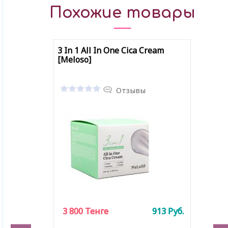
Похожие товары
3 In 1 All In One Cica Cream
[Meloso]
Отзывы
3 800
3 800
Тенге
Тенге
913
913
Руб.
Руб.