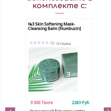
комплекте с:
№3 Skin Softening Mask-
Cleansing Balm [Numbuzin]
Отзывы
9 500
Тенге
2283
Руб.
Очищающий бальзам с углём,