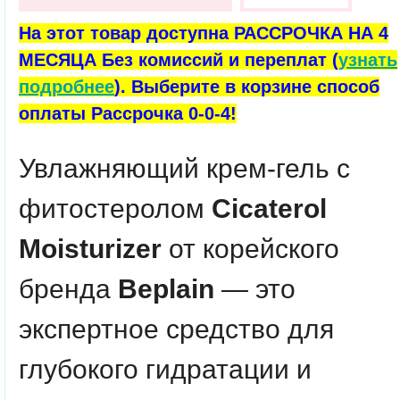
На этот товар доступна РАССРОЧКА НА 4
МЕСЯЦА Без комиссий и переплат (
узнать
подробнее
). Выберите в корзине способ
оплаты Рассрочка 0-0-4!
Увлажняющий крем-гель с
фитостеролом
Cicaterol
Moisturizer
от корейского
бренда
Beplain
— это
экспертное средство для
глубокого гидратации и