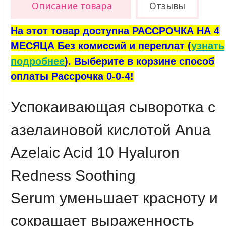
Описание товара
Отзывы
На этот товар доступна РАССРОЧКА НА 4
МЕСЯЦА Без комиссий и переплат (
узнать
подробнее
). Выберите в корзине способ
оплаты Рассрочка 0-0-4!
Успокаивающая сыворотка с
азелаиновой кислотой
Anua
Azelaic Acid 10 Hyaluron
Redness Soothing
Serum
уменьшает красноту и
сокращает выраженность