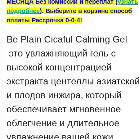
МЕСЯЦА Без комиссий и переплат (
узнать
подробнее
). Выберите в корзине способ
оплаты Рассрочка 0-0-4!
Be
Plain
Cicaful
Calming
Gel
–
это увлажняющий гель с
высокой концентрацией
экстракта центеллы азиатско
и плодов инжира, который
обеспечивает мгновенное
облегчение и длительное
увлажнение вашей кожи.