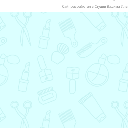
Сайт разработан в Студии Вадима Иль