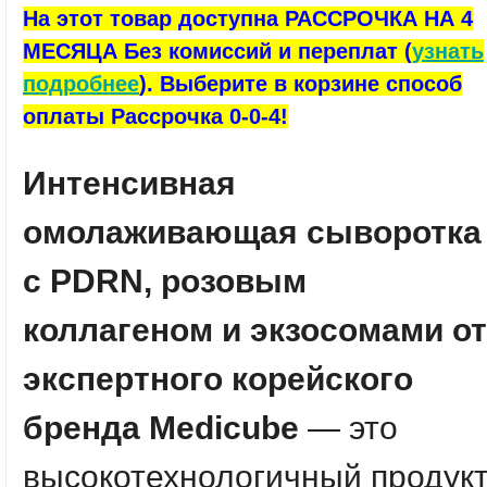
На этот товар доступна РАССРОЧКА НА 4
МЕСЯЦА Без комиссий и переплат (
узнать
подробнее
). Выберите в корзине способ
оплаты Рассрочка 0-0-4!
Интенсивная
омолаживающая сыворотка
с PDRN, розовым
коллагеном и экзосомами от
экспертного корейского
бренда Medicube
— это
высокотехнологичный продук