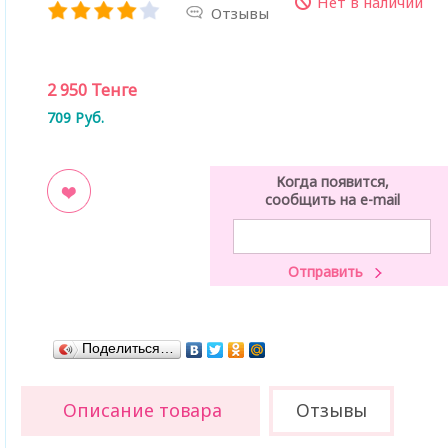
Нет в наличии
Отзывы
2 950
Тенге
709
Руб.
Когда появится,
сообщить на e-mail
ладки
Поделиться…
Описание товара
Отзывы