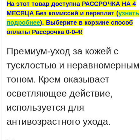
На этот товар доступна РАССРОЧКА НА 4
МЕСЯЦА Без комиссий и переплат (
узнать
подробнее
). Выберите в корзине способ
оплаты Рассрочка 0-0-4!
Премиум-уход за кожей с
тусклостью и неравномерным
тоном. Крем оказывает
осветляющее действие,
используется для
антивозрастного ухода.