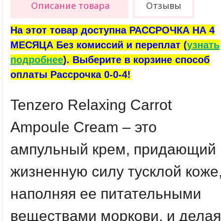
Описание товара
Отзывы
На этот товар доступна РАССРОЧКА НА 4
МЕСЯЦА Без комиссий и переплат (
узнать
подробнее
). Выберите в корзине способ
оплаты Рассрочка 0-0-4!
Tenzero Relaxing Carrot
Ampoule Cream – это
ампульный крем, придающий
жизненную силу тусклой коже
наполняя ее питательными
веществами моркови, и делая