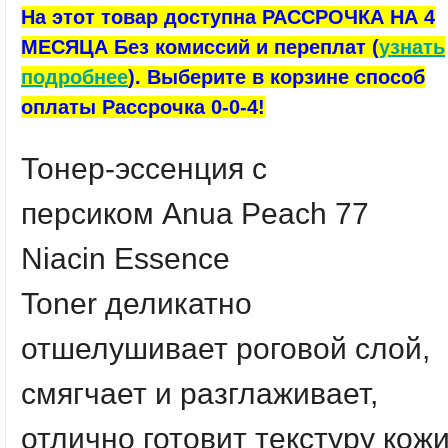
На этот товар доступна РАССРОЧКА НА 4
МЕСЯЦА Без комиссий и переплат (
узнать
подробнее
). Выберите в корзине способ
оплаты Рассрочка 0-0-4!
Тонер-эссенция с
персиком
Anua
Peach 77
Niacin Essence
Toner
деликатно
отшелушивает роговой слой,
смягчает и разглаживает,
отлично готовит текстуру кож