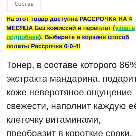
Состав
На этот товар доступна РАССРОЧКА НА 4
МЕСЯЦА Без комиссий и переплат (
узнать
подробнее
). Выберите в корзине способ
оплаты Рассрочка 0-0-4!
Тонер, в составе которого 86
экстракта мандарина, подари
коже неверотяное ощущение
свежести, наполнит каждую е
клеточку витаминами,
преобразит в короткие сроки.