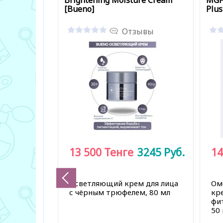
Brightening Moisture Cream
MGF
[Bueno]
Plus
Отзывы
13 500
Тенге
3245
Руб.
14
Осветляющий крем для лица
Ом
с чёрным трюфелем, 80 мл
кре
фи
50