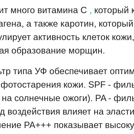
т много витамина С
,
который 
гена, а также каротин, который
лирует активность клеток кожи
ая образование морщин.
р типа УФ обеспечивает оптим
 фотостарения кожи. SPF - филь
 на солнечные ожоги). PA - фил
д воздействия влияет на эласт
чение PA+++ показывает высок