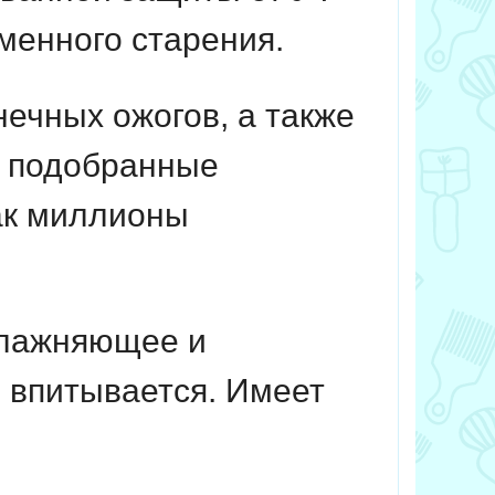
еменного старения.
ечных ожогов, а также
о подобранные
ак миллионы
влажняющее и
о впитывается. Имеет