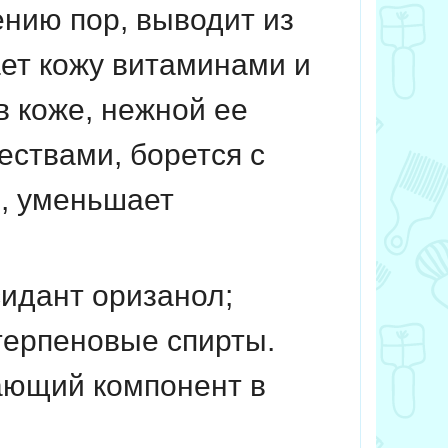
ению пор, выводит из
ает кожу витаминами и
в коже, нежной ее
ествами, борется с
и, уменьшает
идант оризанол;
итерпеновые спирты.
ающий компонент в