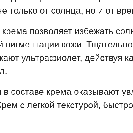
е только от солнца, но и от вр
крема позволяет избежать солн
й пигментации кожи. Тщательн
жают ультрафиолет, действуя к
ал.
ы в составе крема оказывают у
Крем с легкой текстурой, быстр
.