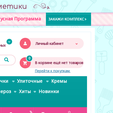
метики
усная Программа
ЗАКАЖИ КОМПЛЕКС
Личный кабинет
дных
0
В корзине ещё нет товаров
Перейти к покупкам.
очки
Улиточные
Кремы
пероз
Хиты
Новинки