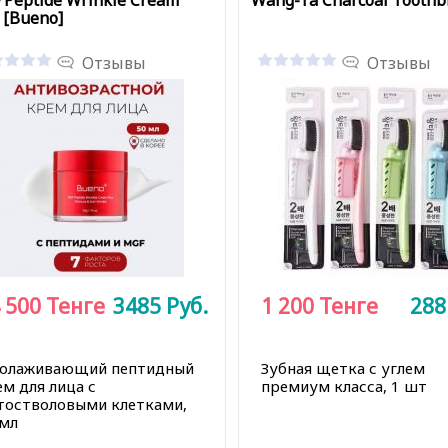
 Peptide Wrinkle Cream
Wang-Ta Charcoal Toothb
 [Bueno]
Отзывы
Отзывы
 500
Тенге
3485
Руб.
1 200
Тенге
28
олаживающий пептидный
Зубная щетка с углем
м для лица с
премиум класса, 1 шт
тостволовыми клетками,
 мл