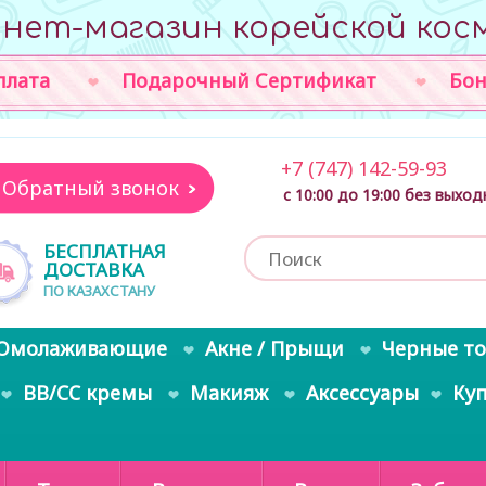
нет-магазин корейской кос
плата
Подарочный Сертификат
Бон
+7 (747) 142-59-93
Обратный звонок
с 10:00 до 19:00 без выхо
БЕСПЛАТНАЯ
ДОСТАВКА
ПО КАЗАХСТАНУ
Омолаживающие
Акне / Прыщи
Черные т
BB/CC кремы
Макияж
Аксессуары
Ку