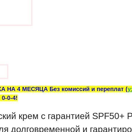
ы
А НА 4 МЕСЯЦА Без комиссий и переплат (
у
0-0-4!
кий крем с гарантией SPF50+ 
ля долговременной и гарантиро