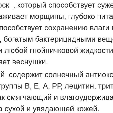
оск
, который способствует суж
лаживает морщины, глубоко пит
пособствует сохранению влаги 
и, богатым бактерицидными вещ
и любой гнойничковой жидкост
яет веснушки.
ей
содержит солнечный антиокс
руппы В, Е, А, РР, лецитин, тр
ак смягчающий и влагоудержив
за сухой и увядающей кожей.