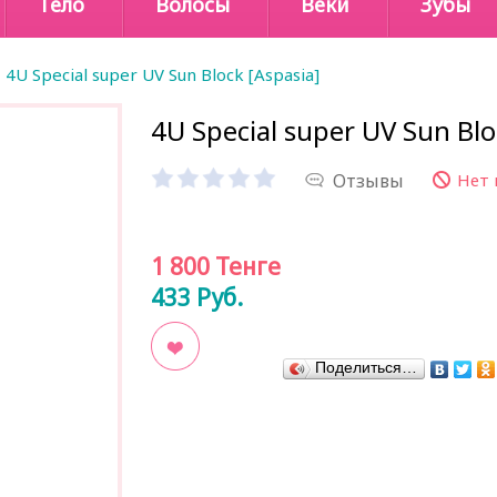
Тело
Волосы
Веки
Зубы
4U Special super UV Sun Block [Aspasia]
4U Special super UV Sun Blo
Отзывы
Нет 
1 800
Тенге
433
Руб.
Поделиться…
В закладки