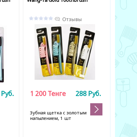
rush
Wang-Ta Gold Toothbrush
Green Tea
Mask [Yep
Отзывы
8
Руб.
1 200
Тенге
288
Руб.
897
Те
2 990 Тен
Зубная щетка с золотым
Маска п
напылением, 1 шт
деревом
проблем