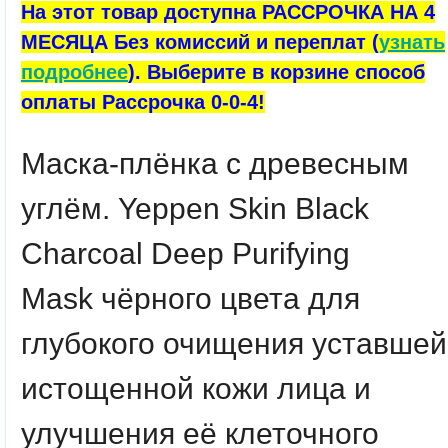
На этот товар доступна РАССРОЧКА НА 4
МЕСЯЦА Без комиссий и переплат (
узнать
подробнее
). Выберите в корзине способ
оплаты Рассрочка 0-0-4!
Маска-плёнка с древесным
углём. Yeppen Skin Black
Charcoal Deep Purifying
Mask
чёрного цвета для
глубокого очищения уставшей
истощенной кожи лица и
улучшения её клеточного