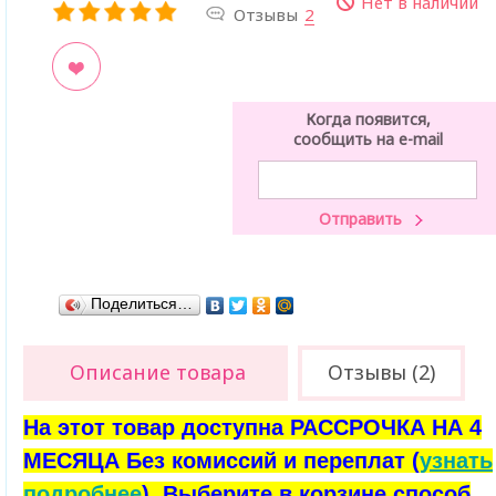
Нет в наличии
Отзывы
2
ладки
Когда появится,
сообщить на e-mail
Поделиться…
Описание товара
Отзывы (2)
На этот товар доступна РАССРОЧКА НА 4
МЕСЯЦА Без комиссий и переплат (
узнать
подробнее
). Выберите в корзине способ