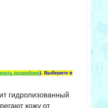
знать подробнее
). Выберите в
ит гидролизованный
регают кожу от