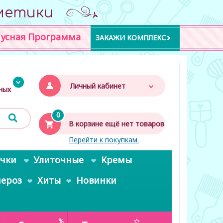
метики
усная Программа
ЗАКАЖИ КОМПЛЕКС
Личный кабинет
дных
0
В корзине ещё нет товаров
Перейти к покупкам.
очки
Улиточные
Кремы
пероз
Хиты
Новинки