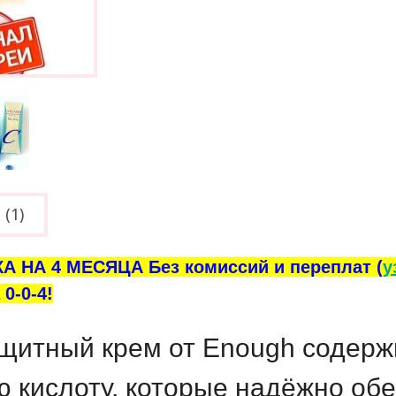
(1)
А НА 4 МЕСЯЦА Без комиссий и переплат (
у
0-0-4!
итный крем от Enough содерж
ю кислоту, которые надёжно обе