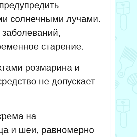
 предупредить
ыми солнечными лучами.
 заболеваний,
еменное старение.
ктами розмарина и
средство не допускает
крема на
ца и шеи, равномерно