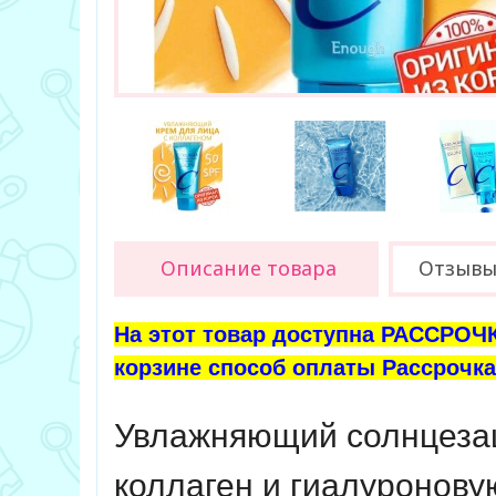
Описание товара
Отзывы 
На этот товар доступна РАССРОЧК
корзине способ оплаты Рассрочка 
Увлажняющий солнцезащ
коллаген и гиалуронову