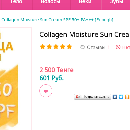
Тело
Волосы
Веки
Зубы
Collagen Moisture Sun Cream SPF 50+ PA+++ [Enough]
Collagen Moisture Sun Cre
Отзывы
1
Нет
2 500
Тенге
601
Руб.
Поделиться…
В закладки