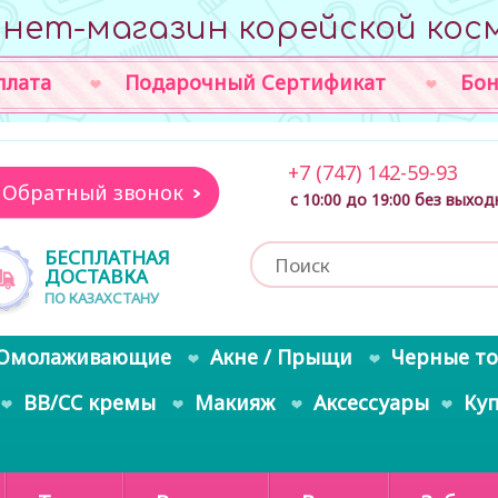
нет-магазин корейской кос
плата
Подарочный Сертификат
Бон
+7 (747) 142-59-93
Обратный звонок
с 10:00 до 19:00 без выхо
БЕСПЛАТНАЯ
ДОСТАВКА
ПО КАЗАХСТАНУ
Омолаживающие
Акне / Прыщи
Черные т
BB/CC кремы
Макияж
Аксессуары
Ку