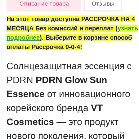
Описание товара
Отзывы
На этот товар доступна РАССРОЧКА НА 4
МЕСЯЦА Без комиссий и переплат (
узнать
подробнее
). Выберите в корзине способ
оплаты Рассрочка 0-0-4!
Солнцезащитная эссенция с
PDRN
PDRN Glow Sun
Essence
от инновационного
корейского бренда
VT
Cosmetics
— это продукт
нового поколения, который