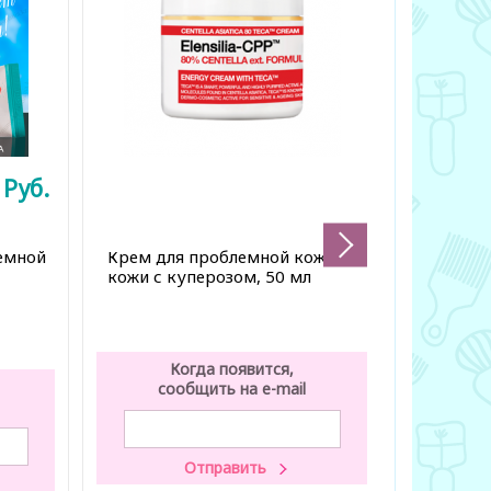
0
Руб.
4 800
емной
Крем для проблемной кожи и
Локальн
кожи с куперозом, 50 мл
воспален
гр
Нет 
Когда появится,
К
сообщить на e-mail
со