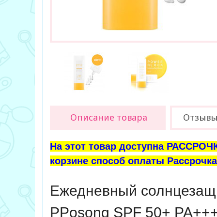
Описание товара
Отзыв
На этот товар доступна РАССРОЧК
корзине способ оплаты Рассрочка 
Ежедневный солнцезащ
PPosong SPF 50+ PA++