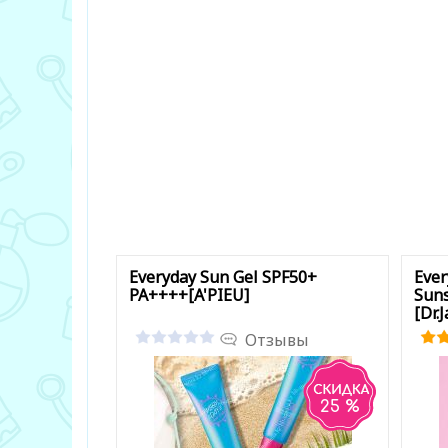
Everyday Sun Gel SPF50+
Ever
PA++++[A'PIEU]
Sun
[Dr.J
Отзывы
25 %