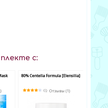
плекте с:
Mask
80% Centella Formula [Elensilia]
Goodbye R
Cream [B
)
Отзывы (1)