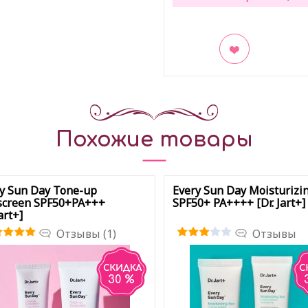
В закладки
Похожие товары
y Sun Day Tone-up
Every Sun Day Moisturizi
screen SPF50+PA+++
SPF50+ PA++++ [Dr. Jart+]
art+]
Отзывы (1)
Отзывы
30 %