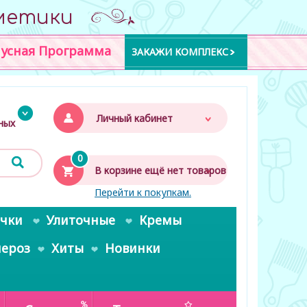
метики
усная Программа
ЗАКАЖИ КОМПЛЕКС
Личный кабинет
дных
0
В корзине ещё нет товаров
Перейти к покупкам.
очки
Улиточные
Кремы
пероз
Хиты
Новинки