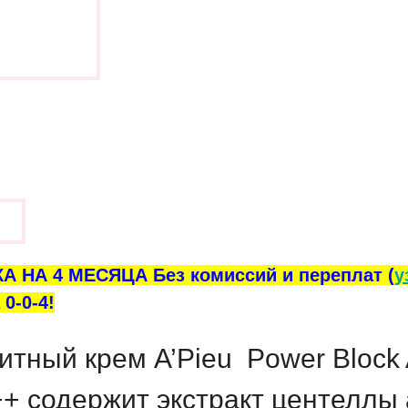
ы
А НА 4 МЕСЯЦА Без комиссий и переплат (
у
0-0-4!
итный крем
A’Pieu Power Block 
++
содержит экстракт центеллы 