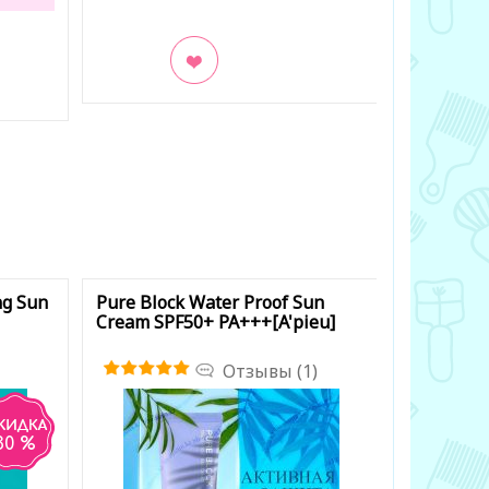
В закладки
В заклад
ng Sun
Pure Block Water Proof Sun
Every Sun
Cream SPF50+ PA+++[A'pieu]
SPF50+/PA
Отзывы (1)
30 %