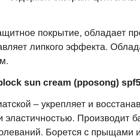
щитное покрытие, обладает пр
тавляет липкого эффекта. Обла
м.
block sun cream (pposong) spf
атской – укрепляет и восстана
и эластичностью. Производит б
болеваний. Борется с прыщами 