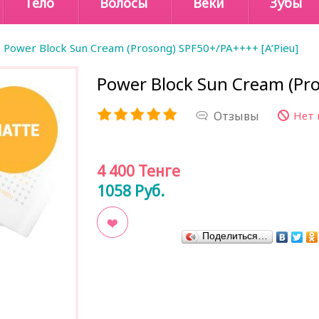
Тело
Волосы
Веки
Зубы
Power Block Sun Cream (Prosong) SPF50+/PA++++ [A’Pieu]
Power Block Sun Cream (Pro
Отзывы
Нет 
4 400
Тенге
1058
Руб.
Поделиться…
В закладки