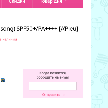
Скидки
Товар дня
song) SPF50+/PA++++ [A’Pieu]
в наличии
Когда появится,
сообщить на e-mail