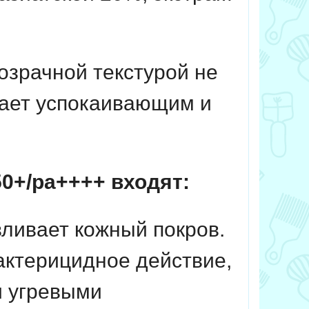
озрачной текстурой не
дает успокаивающим и
50+/pa++++ входят:
вливает кожный покров.
актерицидное действие,
и угревыми