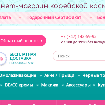
нет-магазин корейской кос
плата
Подарочный Сертификат
Бон
+7 (747) 142-59-93
Обратный звонок
с 10:00 до 19:00 без выхо
БЕСПЛАТНАЯ
ДОСТАВКА
ПО КАЗАХСТАНУ
Омолаживающие
Акне / Прыщи
Черные т
BB/CC кремы
Макияж
Аксессуары
Ку