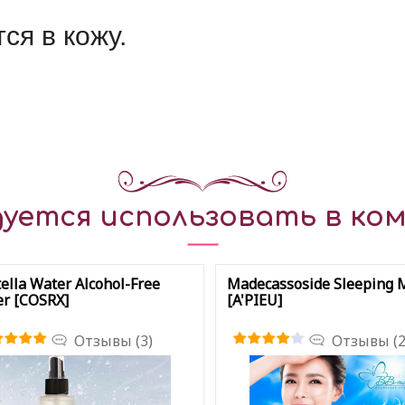
я в кожу.
уется использовать в ком
ella Water Alcohol-Free
Madecassoside Sleeping 
r [COSRX]
[A'PIEU]
Отзывы (3)
Отзывы (2