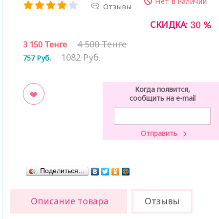
Нет в наличии
Отзывы
СКИДКА:
30 %
4 500 Тенге
3 150
Тенге
1082 Руб.
757
Руб.
Когда появится,
сообщить на e-mail
ладки
Поделиться…
Описание товара
Отзывы