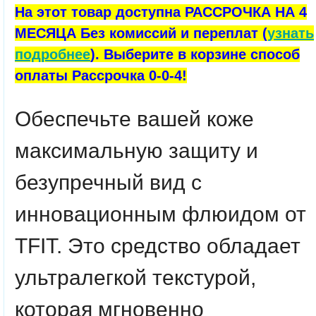
На этот товар доступна РАССРОЧКА НА 4
МЕСЯЦА Без комиссий и переплат (
узнать
подробнее
). Выберите в корзине способ
оплаты Рассрочка 0-0-4!
Обеспечьте вашей коже
максимальную защиту и
безупречный вид с
инновационным флюидом от
TFIT. Это средство обладает
ультралегкой текстурой,
которая мгновенно