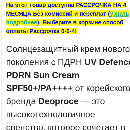
На этот товар доступна РАССРОЧКА НА 4
МЕСЯЦА Без комиссий и переплат (
узнать
подробнее
). Выберите в корзине способ
оплаты Рассрочка 0-0-4!
Солнцезащитный крем нового
поколения с ПДРН
UV Defenc
PDRN Sun Cream
SPF50+/PA++++
от корейског
бренда
Deoproce
— это
высокотехнологичное
средство, которое сочетает в