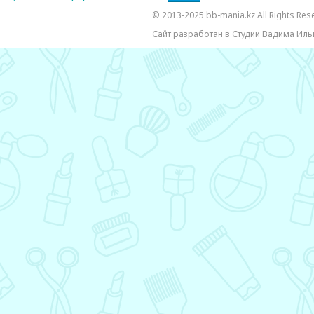
© 2013-2025 bb-mania.kz All Rights Res
Сайт разработан в Студии Вадима Иль