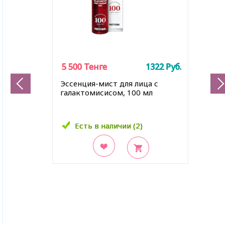
5 500
5 500
5 500
Тенге
Тенге
Тенге
1322
1322
1322
Руб.
Руб.
Руб.
Эссенция-мист для лица с
галактомисисом, 100 мл
Есть в наличии (2)
Есть в наличии (2)
Есть в наличии (2)
В закладки