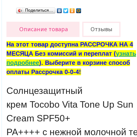
Поделиться…
Описание товара
Отзывы
На этот товар доступна РАССРОЧКА НА 4
МЕСЯЦА Без комиссий и переплат (
узнать
подробнее
). Выберите в корзине способ
оплаты Рассрочка 0-0-4!
Солнцезащитный
крем
Tocobo
Vita Tone Up Sun
Cream SPF50+
PA++++
с нежной молочной т