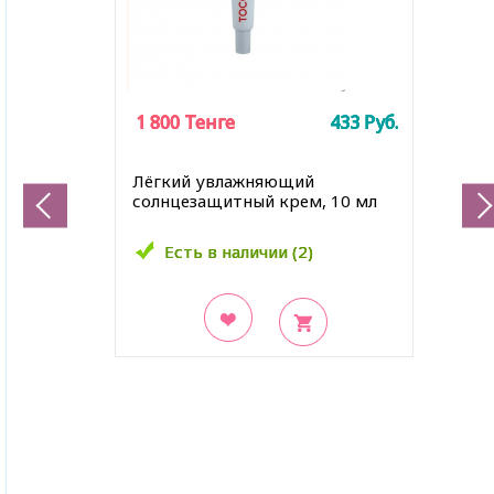
1 800
1 800
1 800
Тенге
Тенге
Тенге
433
433
433
Руб.
Руб.
Руб.
Лёгкий увлажняющий
солнцезащитный крем, 10 мл
Есть в наличии (2)
Есть в наличии (2)
Есть в наличии (2)
В закладки