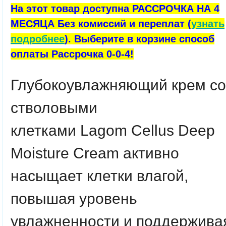
На этот товар доступна РАССРОЧКА НА 4
МЕСЯЦА Без комиссий и переплат (
узнать
подробнее
). Выберите в корзине способ
оплаты Рассрочка 0-0-4!
Глубокоувлажняющий крем со
стволовыми
клетками
Lagom
Cellus Deep
Moisture Cream
активно
насыщает клетки влагой,
повышая уровень
увлажненности и поддержива