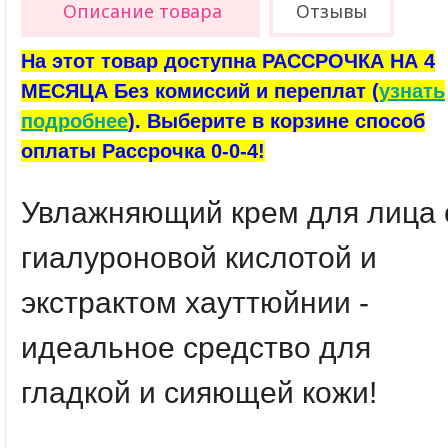
Описание товара
Отзывы
На этот товар доступна РАССРОЧКА НА 4
МЕСЯЦА Без комиссий и переплат (
узнать
подробнее
). Выберите в корзине способ
оплаты Рассрочка 0-0-4!
Увлажняющий крем для лица 
гиалуроновой кислотой и
экстрактом хауттюйнии -
идеальное средство для
гладкой и сияющей кожи!