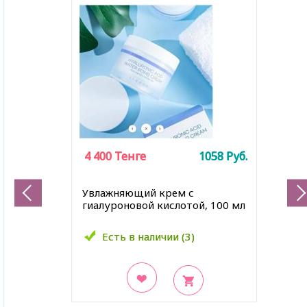
4 400
4 400
Тенге
Тенге
1058
1058
Руб.
Руб.
Увлажняющий крем с
гиалуроновой кислотой, 100 мл
Есть в наличии (3)
Есть в наличии (3)
В закладки