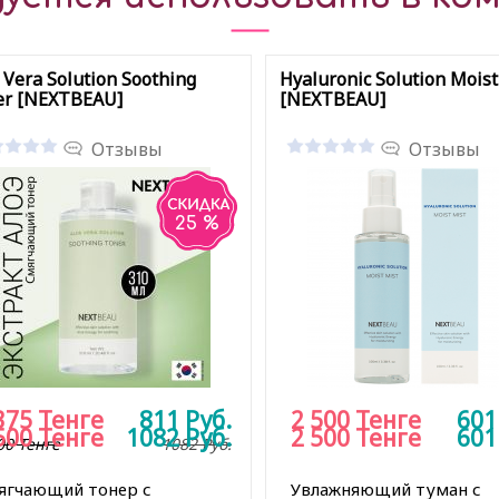
 Vera Solution Soothing
Hyaluronic Solution Moist
er [NEXTBEAU]
[NEXTBEAU]
Отзывы
Отзывы
25 %
375
Тенге
811
Руб.
2 500
Тенге
60
500
Тенге
1082
Руб.
2 500
Тенге
60
00 Тенге
1082
Руб.
ягчающий тонер с
Увлажняющий туман с