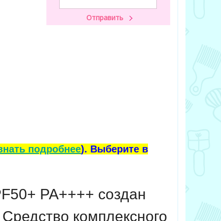
знать подробнее
). Выберите в
PF50+ PA++++ создан
. Средство комплексного