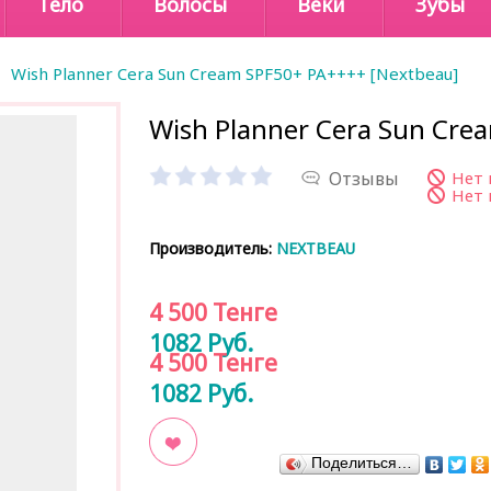
Тело
Волосы
Веки
Зубы
Wish Planner Cera Sun Cream SPF50+ PA++++ [Nextbeau]
Wish Planner Cera Sun Cre
Отзывы
Нет 
Нет 
Производитель:
NEXTBEAU
4 500
Тенге
1082
Руб.
4 500
Тенге
1082
Руб.
Поделиться…
В закладки