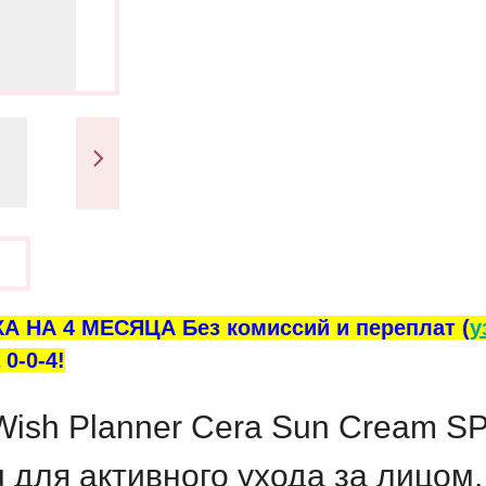
ы
А НА 4 МЕСЯЦА Без комиссий и переплат (
у
0-0-4!
ish Planner Cera Sun Cream S
 для активного ухода за лицом