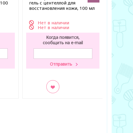
 100
гель с центеллой для
гидроли
восстановления кожи, 100 мл
коллаген
Нет в наличии
Нет 
Нет в наличии
К
Когда появится,
со
сообщить на e-mail
В заклад
В закладки