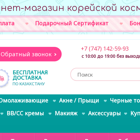
нет-магазин корейской кос
плата
Подарочный Сертификат
Бон
+7 (747) 142-59-93
Обратный звонок
с 10:00 до 19:00 без выхо
БЕСПЛАТНАЯ
ДОСТАВКА
ПО КАЗАХСТАНУ
Омолаживающие
Акне / Прыщи
Черные т
BB/CC кремы
Макияж
Аксессуары
Ку