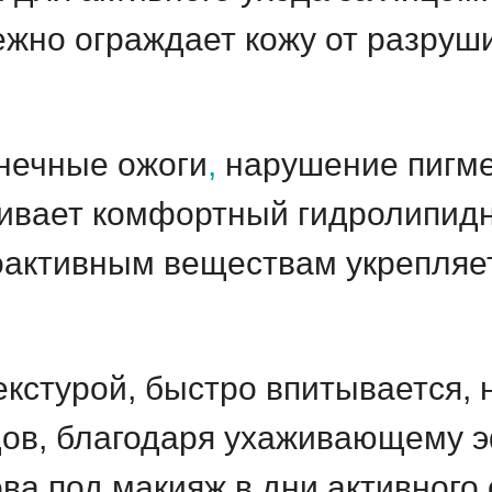
ежно ограждает кожу от разруш
нечные ожоги
,
нарушение пигме
ивает комфортный гидролипидн
оактивным веществам укрепляет
екстурой, быстро впитывается, 
дов, благодаря ухаживающему 
ва под макияж в дни активного 