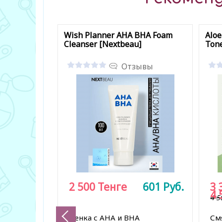
Wish Planner AHA BHA Foam
Aloe
Cleanser [Nextbeau]
Ton
Отзывы
2 500
Тенге
601
Руб.
3 
4 
4 5
Пенка с AHA и BHA
См