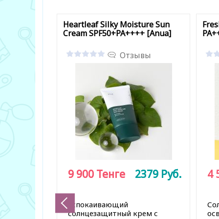
Heartleaf Silky Moisture Sun
Fres
Cream SPF50+PA++++ [Anua]
PA+
Отзывы
9 900
9 900
Тенге
Тенге
2379
2379
Руб.
Руб.
4 
Успокаивающий
Со
солнцезащитный крем с
ос