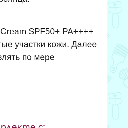
n Cream SPF50+ PA++++
тые участки кожи. Далее
влять по мере
плекте с: