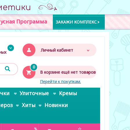
метики
усная Программа
ЗАКАЖИ КОМПЛЕКС
Личный кабинет
дных
0
В корзине ещё нет товаров
Перейти к покупкам.
очки
Улиточные
Кремы
пероз
Хиты
Новинки