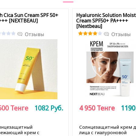
h Cica Sun Cream SPF 50+
Hyaluronic Solution Mois
+++ [NEXTBEAU]
Cream SPF50+ PA++++
[Nextbeau]
Отзывы
Отзывы
500
Тенге
1082
Руб.
4 950
4 950
Тенге
Тенге
119
119
лнцезащитный
Солнцезащитный крем д
вежающий крем с
лица с гиалуроновой