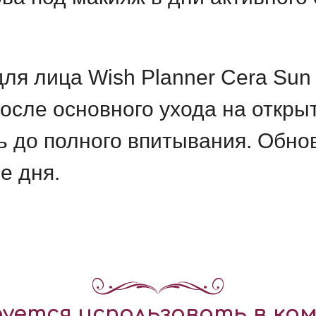
ля лица Wish Planner Cera Su
после основного ухода на откры
ь до полного впитывания. Обно
е дня.
уется использовать в ком