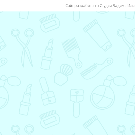
Сайт разработан в Студии Вадима Иль