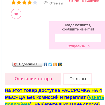
Нет в наличии
Отзывы
ладки
Когда появится,
сообщить на e-mail
Поделиться…
Описание товара
Отзывы
На этот товар доступна РАССРОЧКА НА 4
МЕСЯЦА Без комиссий и переплат (
узнать
подробнее
). Выберите в корзине способ