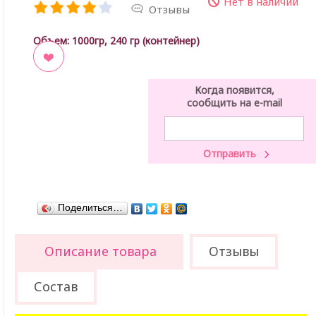
Нет в наличии
Отзывы
Объем
: 1000гр, 240 гр (контейнер)
ладки
Когда появится,
сообщить на e-mail
Поделиться…
Описание товара
Отзывы
Состав