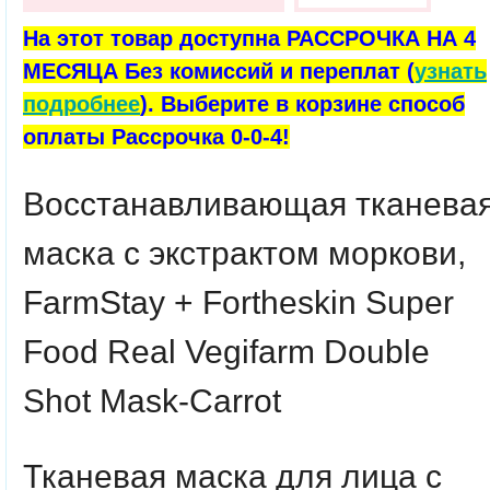
На этот товар доступна РАССРОЧКА НА 4
МЕСЯЦА Без комиссий и переплат (
узнать
подробнее
). Выберите в корзине способ
оплаты Рассрочка 0-0-4!
Восстанавливающая тканева
маска с экстрактом моркови,
FarmStay + Fortheskin Super
Food Real Vegifarm Double
Shot Mask-Carrot
Тканевая маска для лица с