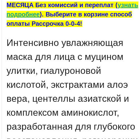
МЕСЯЦА Без комиссий и переплат (
узнать
подробнее
). Выберите в корзине способ
оплаты Рассрочка 0-0-4!
Интенсивно увлажняющая
маска для лица с муцином
улитки, гиалуроновой
кислотой, экстрактами алоэ
вера, центеллы азиатской и
комплексом аминокислот,
разработанная для глубокого