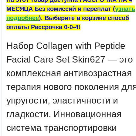
МЕСЯЦА Без комиссий и переплат (
узнать
подробнее
). Выберите в корзине способ
оплаты Рассрочка 0-0-4!
Набор Collagen with Peptide
Facial Care Set Skin627
— это
комплексная антивозрастная
терапия нового поколения дл
упругости, эластичности и
гладкости. Инновационная
система транспортировки