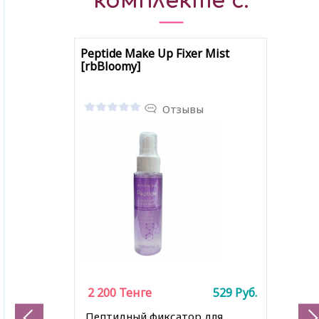
комплекте с:
Peptide Make Up Fixer Mist
[rbBloomy]
Отзывы
2 200
Тенге
529
Руб.
Пептидный фиксатор для