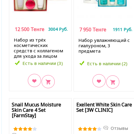
12 500
Тенге
3004
Руб.
7 950
Тенге
1911
Руб.
Набор из трёх
Набор увлажняющий с
косметических
гиалуроном, 3
средств с коллагеном
предмета
для ухода за лицом
Есть в наличии (3)
Есть в наличии (2)
В закладки
В закладки
Snail Mucus Moisture
Exellent White Skin Care
Skin Care 4 Set
Set [3W CLINIC]
[FarmStay]
Отзывы