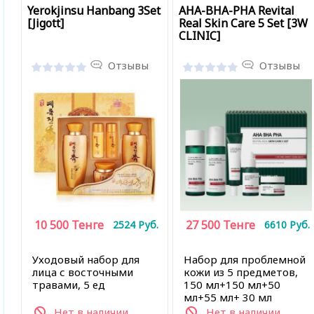
Yerokjinsu Hanbang 3Set
AHA-BHA-PHA Revital
[Jigott]
Real Skin Care 5 Set [3W
CLINIC]
Отзывы
Отзывы
10 500
Тенге
27 500
Тенге
2524
Руб.
6610
Руб.
Уходовый набор для
Набор для проблемной
лица с восточными
кожи из 5 предметов,
травами, 5 ед
150 мл+150 мл+50
мл+55 мл+ 30 мл
Нет в наличии
Нет в наличии