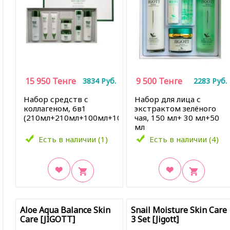
15 950
Тенге
9 500
Тенге
3834
Руб.
2283
Руб.
Набор средств с
Набор для лица с
коллагеном, 6в1
экстрактом зелёного
(210мл+210мл+100мл+100мл+40мл+40мл+30мл
чая, 150 мл+ 30 мл+50
мл
Есть в наличии (1)
Есть в наличии (4)
В закладки
В закладки
Aloe Aqua Balance Skin
Snail Moisture Skin Care
Care [JIGOTT]
3 Set [Jigott]