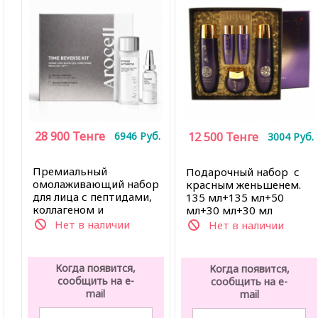
28 900
Тенге
6946
Руб.
12 500
Тенге
3004
Руб.
Премиальный
Подарочный набор с
омолаживающий набор
красным женьшенем.
для лица с пептидами,
135 мл+135 мл+50
коллагеном и
мл+30 мл+30 мл
эффектом ботокса от
Нет в наличии
Нет в наличии
морщин,(8 шт ампула-
активатора*0.3 мл, 1
флакон порошка 60 мл)
Когда появится,
Когда появится,
сообщить на e-
сообщить на e-
mail
mail