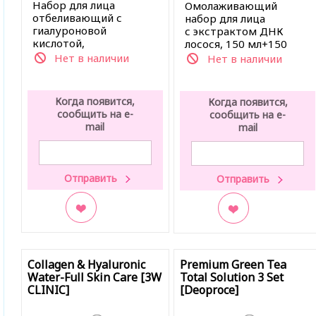
Набор для лица
Омолаживающий
отбеливающий с
набор для лица
гиалуроновой
с экстрактом ДНК
кислотой,
лосося, 150 мл+150
120мл+120мл+50мл+50мл+30мл+30
мл+30 мл+50 мл+30 мл
Нет в наличии
Нет в наличии
мл+50гр+50гр
Когда появится,
Когда появится,
сообщить на e-
сообщить на e-
mail
mail
В закладки
В закладки
Collagen & Hyaluronic
Premium Green Tea
Water-Full Skin Care [3W
Total Solution 3 Set
CLINIC]
[Deoproce]