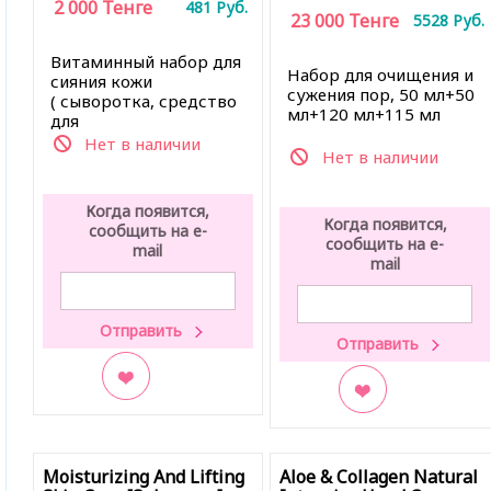
2 000
Тенге
481
Руб.
23 000
Тенге
5528
Руб.
Витаминный набор для
Набор для очищения и
сияния кожи
сужения пор, 50 мл+50
(
сыворотка,
средство
мл+120 мл+115 мл
для
умывания,
солнцезащитный
Нет в наличии
Нет в наличии
крем), 20 мл+20 мл+20
мл
Когда появится,
Когда появится,
сообщить на e-
сообщить на e-
mail
mail
В закладки
В закладки
Moisturizing And Lifting
Aloe & Collagen Natural