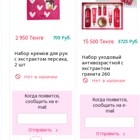
2 950
Тенге
709
Руб.
15 500
Тенге
3725
Руб.
Набор кремов для рук
Набор уходовый
с экстрактом персика,
антивозрастной c
2 шт
экстрактом
граната
260
Нет в наличии
мл*2шт/100
Нет в наличии
мл*1шт/40 мл*2шт
Когда появится,
Когда появится,
сообщить на e-
сообщить на e-
mail
mail