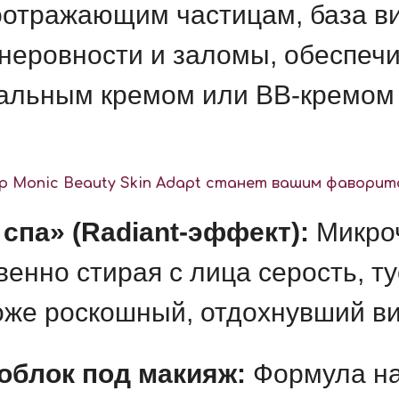
оотражающим частицам, база в
 неровности и заломы, обеспеч
альным кремом или BB-кремом 
 Monic Beauty Skin Adapt станет вашим фаворит
спа» (Radiant-эффект):
Микроч
венно стирая с лица серость, т
оже роскошный, отдохнувший ви
облок под макияж:
Формула н