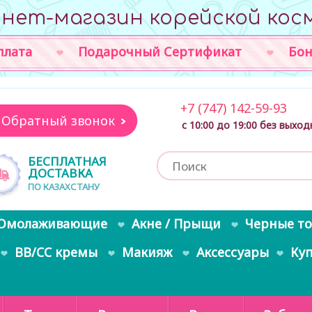
нет-магазин корейской кос
плата
Подарочный Сертификат
Бон
+7 (747) 142-59-93
Обратный звонок
с 10:00 до 19:00 без выхо
БЕСПЛАТНАЯ
ДОСТАВКА
ПО КАЗАХСТАНУ
Омолаживающие
Акне / Прыщи
Черные т
BB/CC кремы
Макияж
Аксессуары
Ку