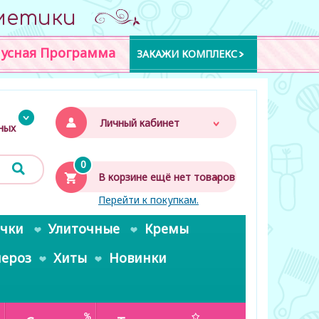
метики
усная Программа
ЗАКАЖИ КОМПЛЕКС
Личный кабинет
дных
0
В корзине ещё нет товаров
Перейти к покупкам.
очки
Улиточные
Кремы
пероз
Хиты
Новинки