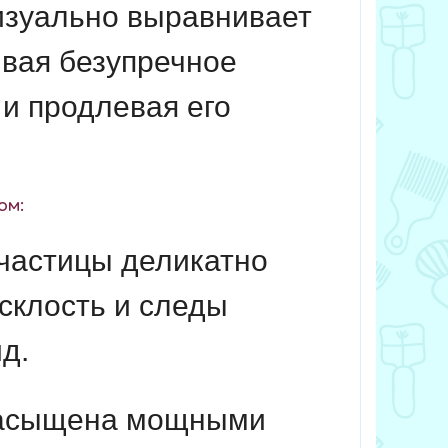
изуально выравнивает
ивая безупречное
и продлевая его
ом:
астицы деликатно
усклость и следы
д.
асыщена мощными