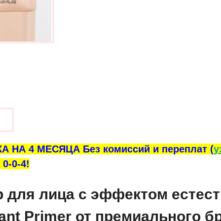
ы
А НА 4 МЕСЯЦА Без комиссий и переплат (
у
0-0-4!
для лица с эффектом естест
iant Primer от премиального б