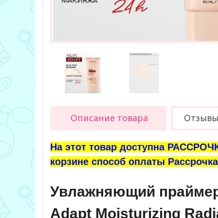
Описание товара
Отзыв
На этот товар доступна РАССРОЧК
корзине способ оплаты Рассрочка 
Увлажняющий праймер 
Adapt Moisturizing Rad