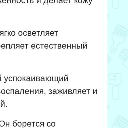
женность и делает кожу
ягко осветляет
репляет естественный
 успокаивающий
воспаления, заживляет и
й.
Он борется со