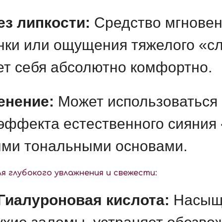
з липкости:
Средство мгновен
нки или ощущения тяжелого «сл
ет себя абсолютно комфортно.
енение:
Может использоваться 
 эффекта естественного сияния 
ыми тональными основами.
 глубокого увлажнения и свежести:
Гиалуроновая кислота:
Насыща