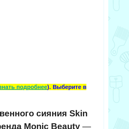
знать подробнее
). Выберите в
венного сияния Skin
ренда Monic Beauty
—