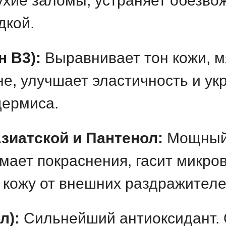
ухие заломы, устраняет обезво
дкой.
 B3):
Выравнивает тон кожи, м
не, улучшает эластичность и ук
дермиса.
зиатской и Пантенол:
Мощный
мает покраснения, гасит микро
кожу от внешних раздражителе
л):
Сильнейший антиоксидант. 