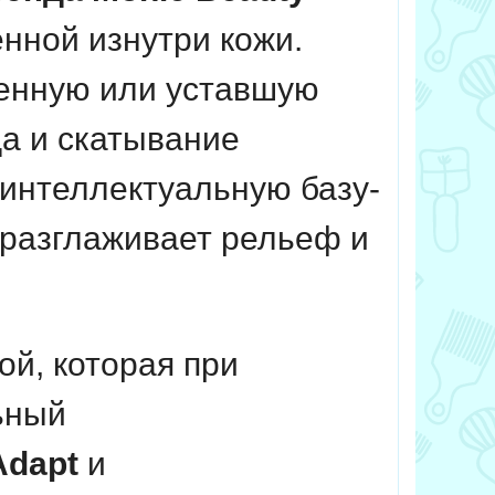
енной изнутри кожи.
енную или уставшую
а и скатывание
 интеллектуальную базу-
 разглаживает рельеф и
й, которая при
ьный
Adapt
и