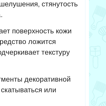
шелушения, стянутость
.
ет поверхность кожи
средство ложится
одчеркивает текстуру
гменты декоративной
, скатываться или