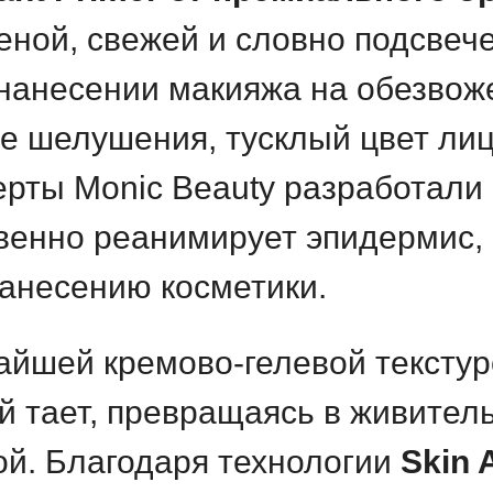
леной, свежей и словно подсвеч
нанесении макияжа на обезвож
е шелушения, тусклый цвет лиц
ерты Monic Beauty разработали
овенно реанимирует эпидермис,
нанесению косметики.
йшей кремово-гелевой текстуро
й тает, превращаясь в живител
й. Благодаря технологии
Skin 