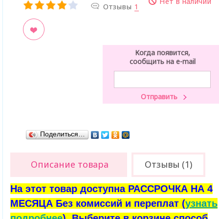
Нет в наличии
Отзывы
1
ладки
Когда появится,
сообщить на e-mail
Поделиться…
Описание товара
Отзывы (1)
На этот товар доступна РАССРОЧКА НА 4
МЕСЯЦА Без комиссий и переплат (
узнать
подробнее
). Выберите в корзине способ