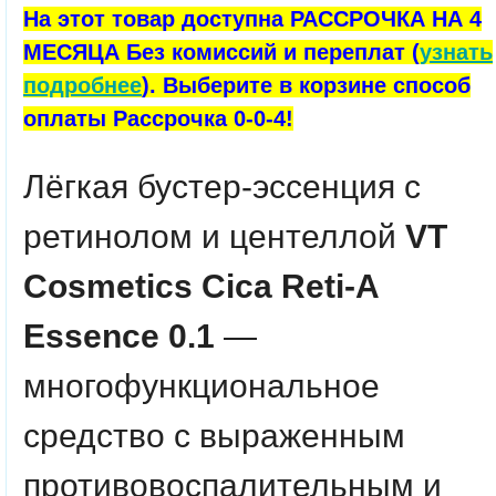
На этот товар доступна РАССРОЧКА НА 4
МЕСЯЦА Без комиссий и переплат (
узнать
подробнее
). Выберите в корзине способ
оплаты Рассрочка 0-0-4!
Лёгкая бустер-эссенция с
ретинолом и центеллой
VT
Cosmetics
Cica Reti-A
Essence 0.1
—
многофункциональное
средство с выраженным
противовоспалительным и