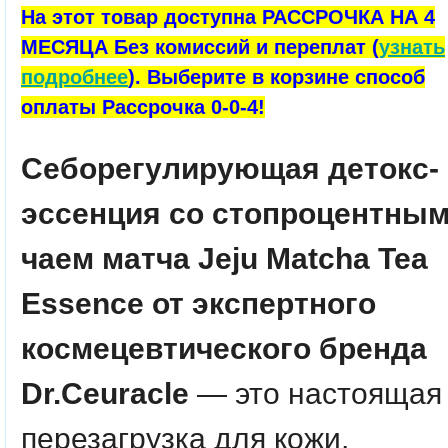
На этот товар доступна РАССРОЧКА НА 4
МЕСЯЦА Без комиссий и переплат (
узнать
подробнее
). Выберите в корзине способ
оплаты Рассрочка 0-0-4!
Себорегулирующая детокс-
эссенция со стопроцентны
чаем матча Jeju Matcha Tea
Essence от экспертного
космецевтического бренда
Dr.Ceuracle
— это настоящая
перезагрузка для кожи,