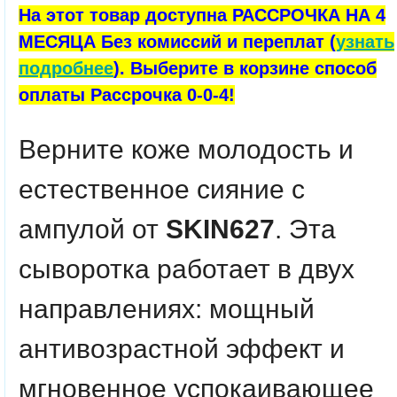
На этот товар доступна РАССРОЧКА НА 4
МЕСЯЦА Без комиссий и переплат (
узнать
подробнее
). Выберите в корзине способ
оплаты Рассрочка 0-0-4!
Верните коже молодость и
естественное сияние с
ампулой от
SKIN627
. Эта
сыворотка работает в двух
направлениях: мощный
антивозрастной эффект и
мгновенное успокаивающее