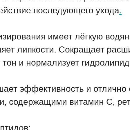
действие последующего ухода
.
изирования имеет лёгкую водян
ляет липкости. Сокращает рас
 тон и нормализует гидролипид
ает эффективность и отлично 
и, содержащими витамин C, ре
птидов: