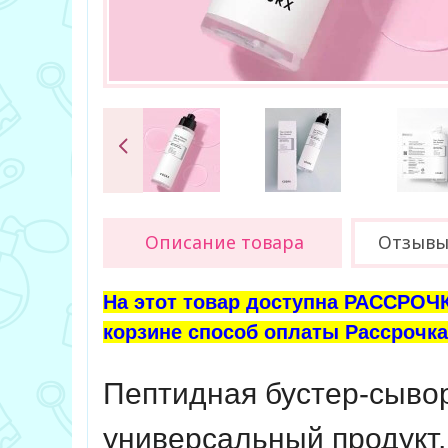
Описание товара
Отзыв
На этот товар доступна РАССРОЧК
корзине способ оплаты Рассрочка 
Пептидная бустер-сыво
универсальный продукт,