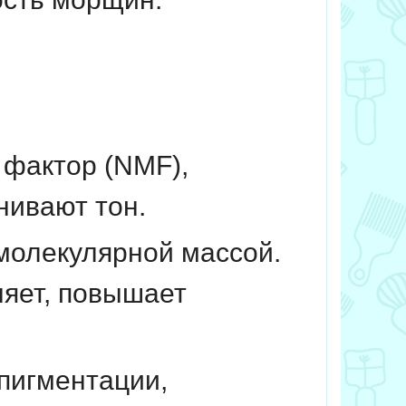
фактор (NMF),
нивают тон.
 молекулярной массой.
няет, повышает
пигментации,