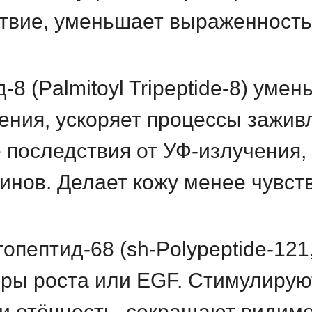
твие, уменьшает выраженность
д-8
(Palmitoyl Tripeptide-8) уме
ения, ускоряет процессы зажив
 последствия от УФ-излучения,
инов. Делает кожу менее чувст
гопептид-68
(sh-Polypeptide-121
ы роста или EGF. Стимулируют
и отёчность, сокращают видим