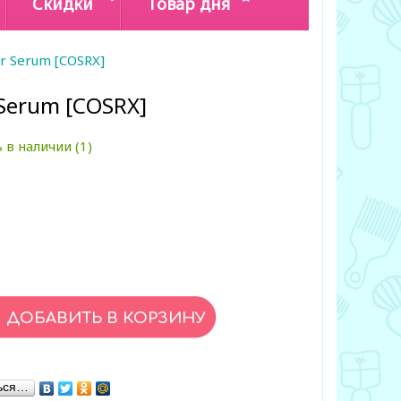
Скидки
Товар дня
er Serum [COSRX]
 Serum [COSRX]
 в наличии (1)
ься…