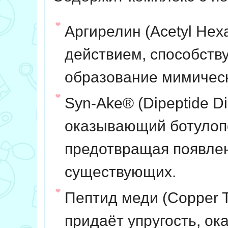
Аргирелин
(Acetyl He
действием, способств
образование мимичес
Syn-Ake®
(Dipeptide D
оказывающий ботулоп
предотвращая появле
существующих.
Пептид меди
(Copper 
придаёт упругость, о