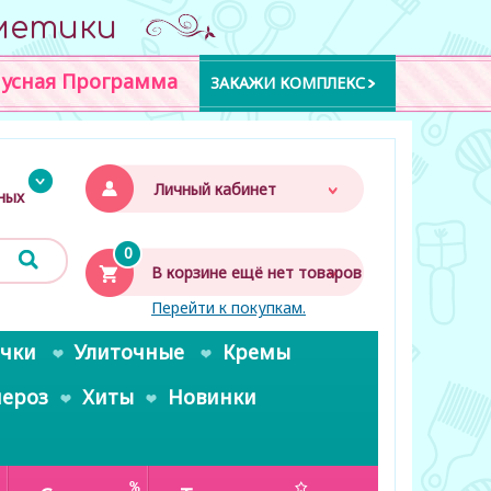
метики
усная Программа
ЗАКАЖИ КОМПЛЕКС
Личный кабинет
дных
0
В корзине ещё нет товаров
Перейти к покупкам.
очки
Улиточные
Кремы
пероз
Хиты
Новинки