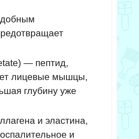
подобным
предотвращает
etate) — пептид,
яет лицевые мышцы,
ьшая глубину уже
оллагена и эластина,
воспалительное и