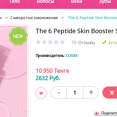
Тело
Волосы
Веки
Зубы
и
Сыворотки омоложения
The 6 Peptide Skin Boost
The 6 Peptide Skin Booster
Отзывы
Есть
Производитель:
COSRX
10 950
Тенге
2632
Руб.
-
+
В закладки
Поделит