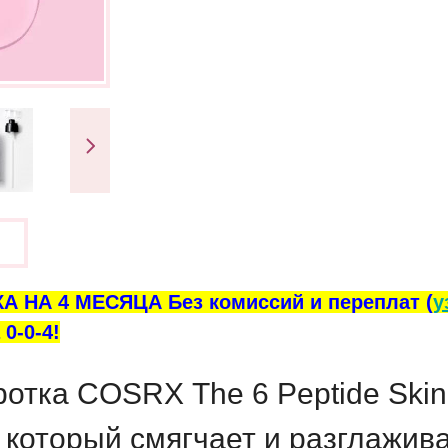
ы
А НА 4 МЕСЯЦА Без комиссий и переплат (
у
0-0-4!
ротка
COSRX
The 6 Peptide Ski
 который смягчает и разглажив