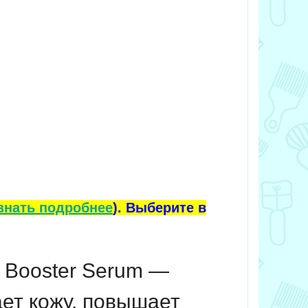
знать подробнее
). Выберите в
n Booster Serum
—
ает кожу, повышает