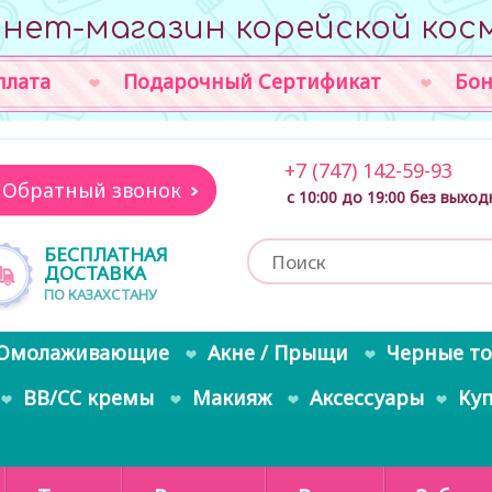
нет-магазин корейской кос
плата
Подарочный Сертификат
Бон
+7 (747) 142-59-93
Обратный звонок
с 10:00 до 19:00 без выхо
БЕСПЛАТНАЯ
ДОСТАВКА
ПО КАЗАХСТАНУ
Омолаживающие
Акне / Прыщи
Черные т
BB/CC кремы
Макияж
Аксессуары
Ку