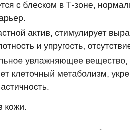
тся с блеском в Т-зоне, норма
арьер.
стной актив, стимулирует выра
лотность и упругость, отсутств
ьное увлажняющее вещество, 
яет клеточный метаболизм, укр
ластичность.
в кожи.