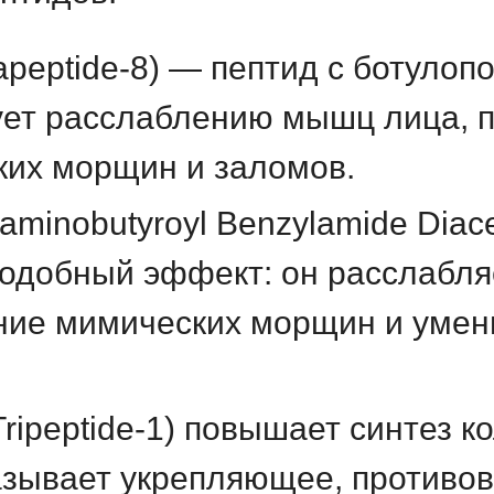
xapeptide-8) — пептид с ботуло
ует расслаблению мышц лица, 
ких морщин и заломов.
iaminobutyroyl Benzylamide Diac
одобный эффект: он расслабл
ние мимических морщин и умен
Tripeptide-1) повышает синтез к
казывает укрепляющее, противо